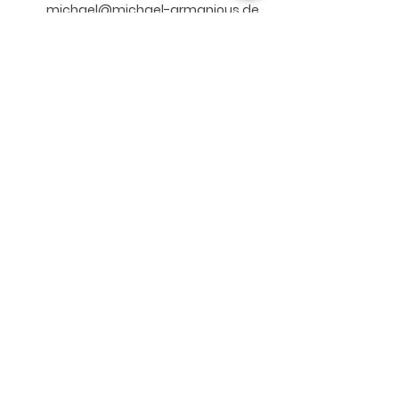
michael@michael-armanious.de
Impressum
Datenschutz
Home
Über uns
Dienstleistung